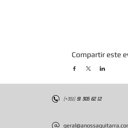
Compartir este e
(+351)
91 305 62 12
geral@anossaguitarra.c