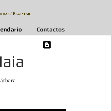
ntrar / Registar
lendario
Contactos
Maia
Bárbara