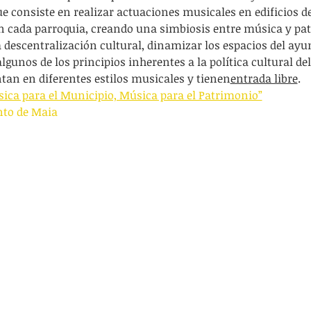
ue consiste en realizar actuaciones musicales en edificios d
n cada parroquia, creando una simbiosis entre música y patri
a descentralización cultural, dinamizar los espacios del ay
lgunos de los principios inherentes a la política cultural de
tan en diferentes estilos musicales y tienen
entrada libre
.
ica para el Municipio, Música para el Patrimonio”
to de Maia