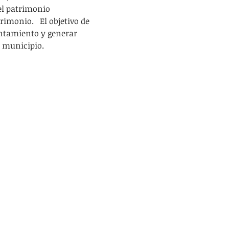
el patrimonio 
monio.   El objetivo de 
untamiento y generar 
l municipio.