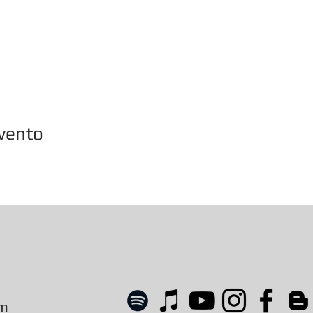
vento
om