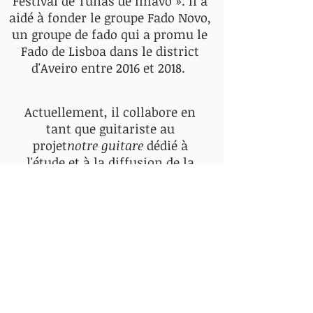
Festival de Tunas de Ílhavo ». Il a
aidé à fonder le groupe Fado Novo,
un groupe de fado qui a promu le
Fado de Lisboa dans le district
d'Aveiro entre 2016 et 2018.
Actuellement, il collabore en
tant que guitariste au
projet
notre guitare
dédié à
l'étude et à la diffusion de la
guitare de Coimbra, où il fait
partie du projet original
Henrique Fraga
de
,
guitariste qui accompagne
également l'interprétation de
l'oeuvre de la famille Paredes.