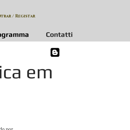
ntrar / Registar
ogramma
Contatti
ica em
do por