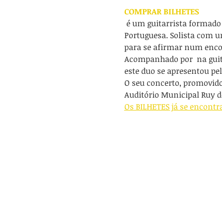
COMPRAR BILHETES
 é um guitarrista formado no mundo académico de Coimbra, onde trilhou caminho pela história da Guitarra 
Portuguesa. Solista com u
para se afirmar num encon
Acompanhado por 
 na gui
este duo se apresentou pel
O seu concerto, promovido
Auditório Municipal Ruy d
Os BILHETES já se encontr