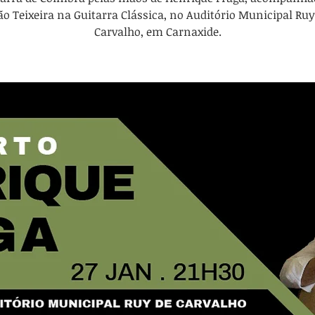
ão Teixeira na Guitarra Clássica, no Auditório Municipal Ruy
Carvalho, em Carnaxide.