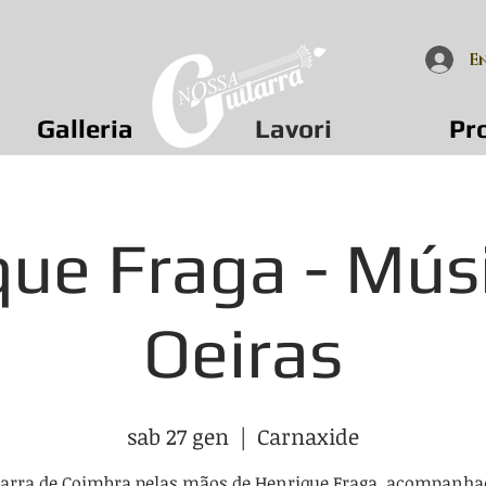
E
Galleria
Lavori
Pr
que Fraga - Mús
Oeiras
sab 27 gen
  |  
Carnaxide
tarra de Coimbra pelas mãos de Henrique Fraga, acompanha