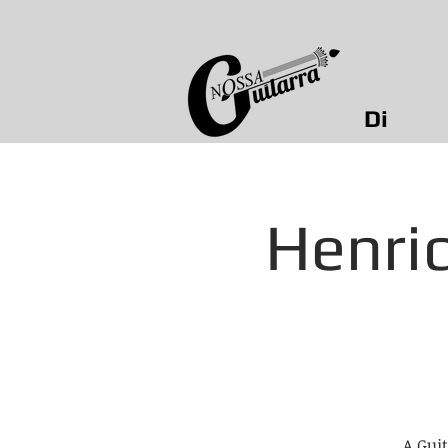
Di
Henri
A Gui