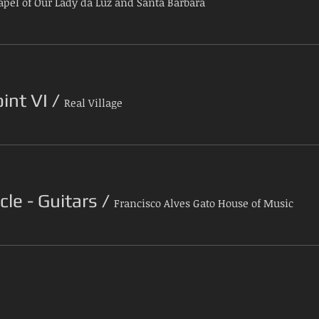
pel of Our Lady da Luz and Santa Barbara
int VI
/
Real Village
le - Guitars
/
Francisco Alves Gato House of Music