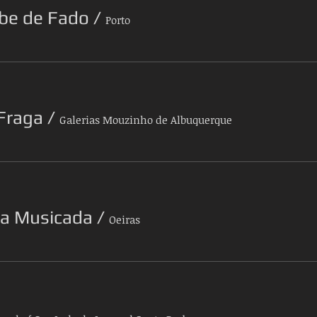
ube de Fado
/
Porto
Fraga
/
Galerias Mouzinho de Albuquerque
sa Musicada
/
Oeiras