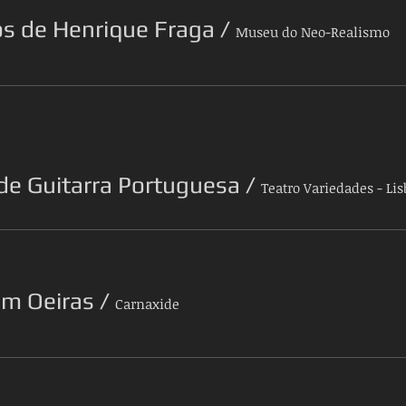
os de Henrique Fraga
/
Museu do Neo-Realismo
 de Guitarra Portuguesa
/
Teatro Variedades - Li
em Oeiras
/
Carnaxide